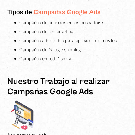
y estructura
de la web, en
Tipos de
Campañas Google Ads
base a cómo
se usa la web.
Campañas de anuncios en los buscadores
Campañas de remarketing
Experiencia
Campañas adaptadas para aplicaciones móviles
Para que
Campañas de Google shipping
nuestra web
funcione lo
Campañas en red Display
mejor posible
durante tu
visita. Si
rechaza estas
Nuestro Trabajo al realizar
cookies,
Campañas Google Ads
algunas
funcionalidades
desaparecerán
de la web.
Marketing
Al compartir tus