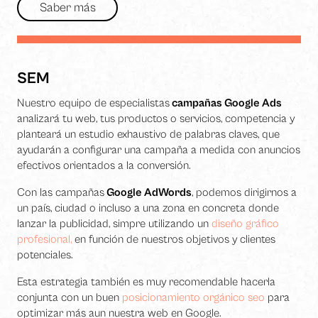
Saber más
SEM
Necesarias
Estas
Nuestro equipo de especialistas
campañas Google Ads
cookies no
analizará tu web, tus productos o servicios, competencia y
son
planteará un estudio exhaustivo de palabras claves, que
opcionales.
ayudarán a configurar una campaña a medida con anuncios
Son
necesarias
efectivos orientados a la conversión.
para que
funcione la
Con las campañas
Google AdWords
, podemos dirigirnos a
web.
un país, ciudad o incluso a una zona en concreta donde
lanzar la publicidad, simpre utilizando un
diseño gráfico
profesional,
en función de nuestros objetivos y clientes
Estadísticas
potenciales.
Para que
podamos
Esta estrategia también es muy recomendable hacerla
mejorar la
conjunta con un buen
posicionamiento orgánico seo
para
funcionalidad
optimizar más aun nuestra web en Google.