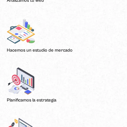
Analizamos tu web
intereses y
comportamiento
mientras visitas
nuestro sitio,
aumentas la
posibilidad de
ver contenido y
ofertas
personalizados.
Hacemos un estudio de mercado
Planificamos la estrategia